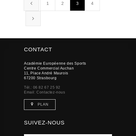
1
2
3
4
CONTACT
Académie Européenne des Sports
Centre Commercial Auchan
11, Place André Maurois
67200 Strasbourg
Tél.: 06 82 67 25 92
Email:
Contactez-nous
PLAN
SUIVEZ-NOUS